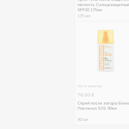
150 мл
4
легкость Солнцезащитны
Показать больше
SPF30 175мл
160 мл
3
175 мл
175 мл
1
200 мл
3
Нет в наличии
76.00
₴
Спрей после загара Біок
Пантенол SOS 90мл
90 мл