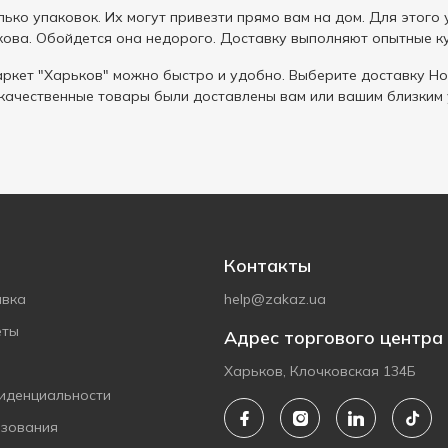
ько упаковок. Их могут привезти прямо вам на дом. Для этого
кова. Обойдется она недорого. Доставку выполняют опытные ку
ркет "Харьков" можно быстро и удобно. Выберите доставку Но
 качественные товары были доставлены вам или вашим близким
Контакты
авка
help@zakaz.ua
еты
Адрес торгового центра
Харьков, Клочковская 134Б
иденциальности
ьзования