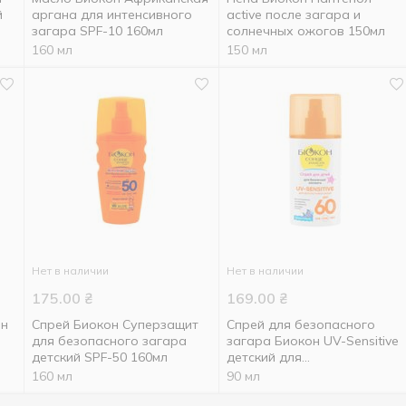
й
аргана для интенсивного
active после загара и
загара SPF-10 160мл
солнечных ожогов 150мл
160 мл
150 мл
Нет в наличии
Нет в наличии
175.00
₴
169.00
₴
он
Спрей Биокон Суперзащит
Спрей для безопасного
для безопасного загара
загара Биокон UV-Sensitive
детский SPF-50 160мл
детский для
фоточувствительной кожи
160 мл
90 мл
SPF60 160мл