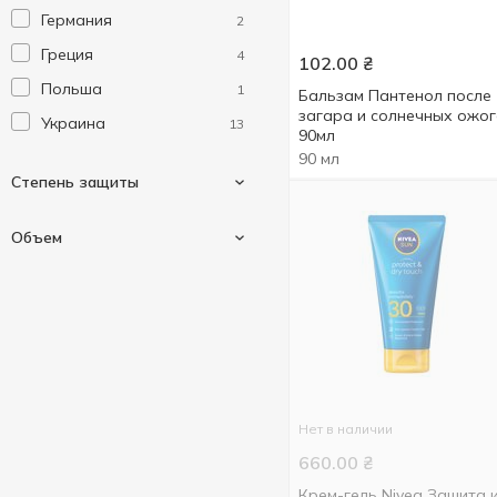
Германия
2
Греция
4
102.00
₴
Польша
1
Бальзам Пантенол после
загара и солнечных ожо
Украина
13
90мл
90 мл
Степень защиты
Объем
SPF10
1
SPF30
2
50 мл
1
SPF50
3
60 мл
1
SPF60
2
70 мл
1
Нет в наличии
90 мл
4
660.00
₴
95 мл
1
Крем-гель Nivea Защита 