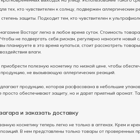
 кратковременных выходах на улицу. Использование такого сре
ля тех, кто чувствителен к солнцу, подвержен аллергическим р
 степень защиты. Подходит тем, кто чувствителен к ультрафиол
-магазине Восторг легко в любое время суток. Стоимость товар
Чтобы не подвергать себя рискам, регулярно наносите новый с
 вы планируете в это время купаться, стоит рассмотреть тов
воздействия влаги.
 приобрести полезную косметику по низкой цене, чтобы обеспеч
 продукцию, не вызывающую аллергических реакций.
длагают продукцию, которая расфасована в небольшие упаковк
е просто обеспечивают защиту, но и дарят приятный аромат. Т
 загара и заказать доставку
анную косметику теперь легко не только в аптеках. Крем и кре
позиций. В нем представлены только товары от проверенных прои