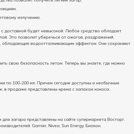
дства позволит получить легкий загар;
еакциям;
етовому излучению.
а с доставкой будет невысокой. Любое средство обладает
лой. Это позволит уберечься от ожогов, раздражений,
ары, обладающие водоотталкивающим эффектом. Они сохраняют
ить свою безопасность летом. Теперь вы знаете, где можно
и по 100-200 мл. Причем сегодня доступны и необычные
ак, в продаже представлены крема с запахом кокоса.
м для загара представлены на сайте супермаркета Восторг.
зводителей: Garnier, Nivea, Sun Energy, Биокон.