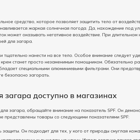
альное средство, которое позволяет защитить тело от воздейс
танавливается жаркая солнечная погода. Да, нахождение под у
ыток может оказывать негативное воздействие. При длительном 
рей для загара.
 тщательно нанести на все тело. Особое внимание следует удел
й крем станет просто незаменимым помощником. Обязательно раз
обладает специальными алюминиевыми фильтрами. Они предотв
е безопасно загорать.
я загара доступно в магазинах
 для загара, обращайте внимание на показатель SPF. Он демон
не представлены товары со следующими показателями SPF:
ь защиты. Он подходит для тех, у кого от природы смуглая кож