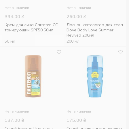
Нет в наличии
Нет в наличии
394.00
₴
260.00
₴
Крем для лица Carroten СС
Лосьон-автозагар для тела
тонирующий SPF50 50мл
Dove Body Love Summer
Revived 200мл
50 мл
200 мл
Нет в наличии
Нет в наличии
137.00
₴
175.00
₴
Спрей Биокон Пантенол
Спрей после загара Биокон