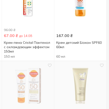
96.00
₴
67.00
₴
167.00
₴
до 14.08
Крем-пена Cristal Пантенол
Крем детский Біокон SPF60
с охлаждающим эффектом
60мл
150мл
150 мл
60 мл