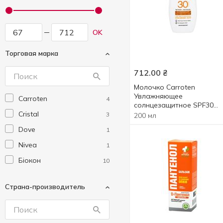
OK
Торговая марка
712.00
₴
Молочко Carroten
Увлажняющее
Carroten
4
солнцезащитное SPF30
Cristal
200мл
3
200 мл
Dove
1
Nivea
1
Біокон
10
Страна-производитель