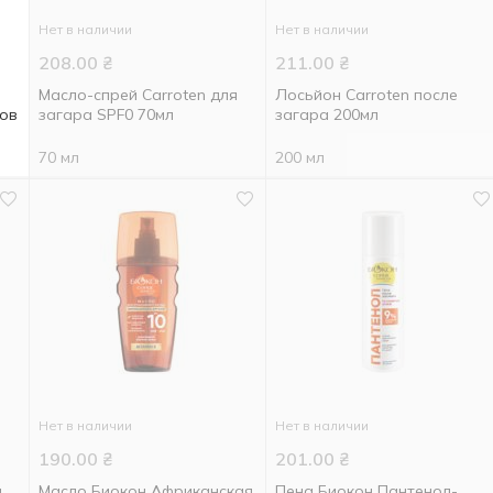
Нет в наличии
Нет в наличии
208.00
₴
211.00
₴
Масло-спрей Carroten для
Лосьйон Carroten после
гов
загара SPF0 70мл
загара 200мл
70 мл
200 мл
Нет в наличии
Нет в наличии
190.00
₴
201.00
₴
и
Масло Биокон Африканская
Пена Биокон Пантенол-