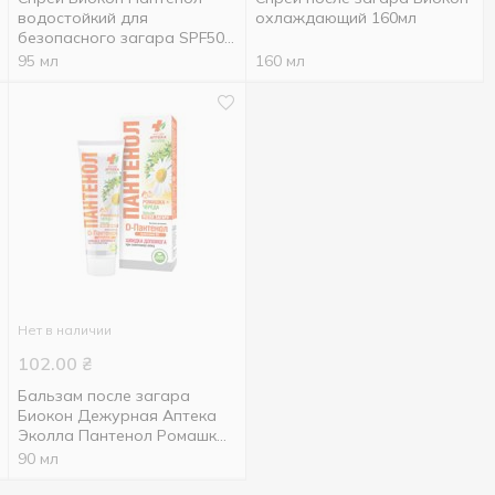
водостойкий для
охлаждающий 160мл
безопасного загара SPF50
95мл
95 мл
160 мл
Нет в наличии
102.00
₴
Бальзам после загара
Биокон Дежурная Аптека
Эколла Пантенол Ромашка
+ Череда 90мл
90 мл