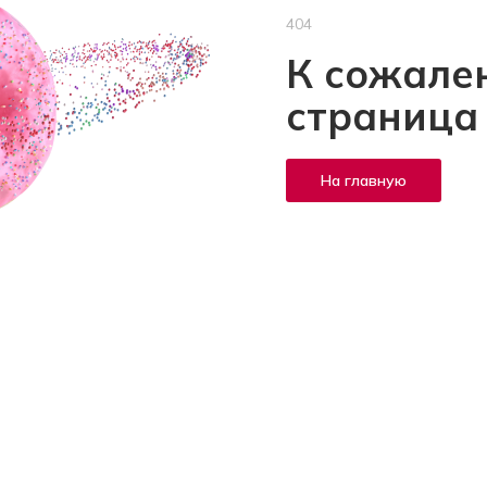
404
К сожален
страница
На главную