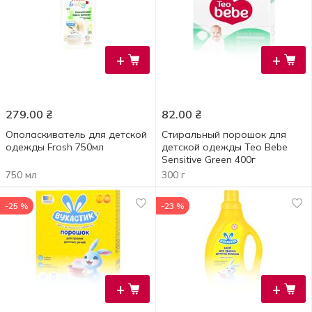
+
+
279.00
₴
82.00
₴
Ополаскиватель для детской
Стиральный порошок для
одежды Frosh 750мл
детской одежды Teo Bebe
Sensitive Green 400г
750 мл
300 г
-25 %
-23 %
+
+