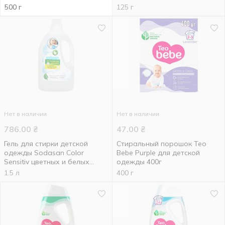
500 г
125 г
Нет в наличии
Нет в наличии
786.00
₴
47.00
₴
Гель для стирки детской
Стиральный порошок Teo
одежды Sodasan Color
Bebe Purple для детской
Sensitiv цветных и белых
одежды 400г
вещей 1,5л
1.5 л
400 г