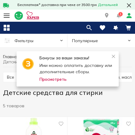
Бесплатная* доставка при чеке от 3500 грн
Детальней
1
Популярные
Фильтры
Главная
Товары для детей
Уход за ребёнком
Бонусы за ваши заказы!
Детские средства для стирки
Ими можно оплатить доставку или
дополнительные сборы.
Все
Аксессуары для купания
Кремы, лосьоны, масла
Просмотреть
Детские средства для стирки
5 товаров