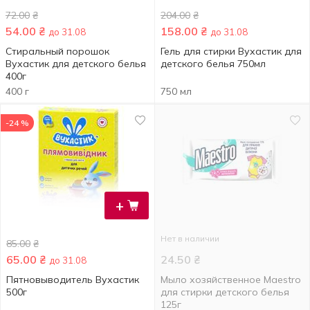
72.00
₴
204.00
₴
54.00
₴
158.00
₴
до 31.08
до 31.08
Стиральный порошок
Гель для стирки Вухастик для
Вухастик для детского белья
детского белья 750мл
400г
400 г
750 мл
-24 %
+
Нет в наличии
85.00
₴
65.00
₴
24.50
₴
до 31.08
Пятновыводитель Вухастик
Мыло хозяйственное Maestro
500г
для стирки детского белья
125г