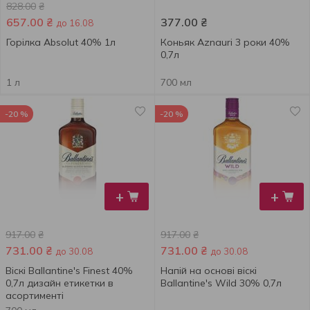
828.00
₴
657.00
₴
377.00
₴
до 16.08
Горілка Absolut 40% 1л
Коньяк Aznauri 3 роки 40%
0,7л
1 л
700 мл
-20 %
-20 %
+
+
917.00
₴
917.00
₴
731.00
₴
731.00
₴
до 30.08
до 30.08
Віскі Ballantine's Finest 40%
Напій на основі віскі
0,7л дизайн етикетки в
Ballantine's Wild 30% 0,7л
асортименті