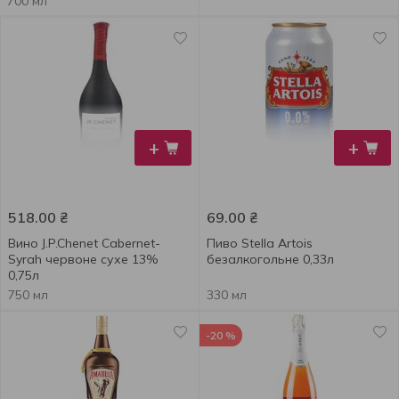
700 мл
+
+
518.00
₴
69.00
₴
Вино J.P.Chenet Cabernet-
Пиво Stella Artois
Syrah червоне сухе 13%
безалкогольне 0,33л
0,75л
750 мл
330 мл
-20 %