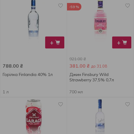
-59 %
+
+
921.00
₴
788.00
₴
381.00
₴
до 31.08
Горілка Finlandia 40% 1л
Джин Finsbury Wild
Strawberry 37,5% 0,7л
1 л
700 мл