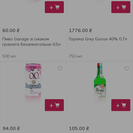
+
+
60.00
₴
1776.00
₴
Пиво Garage зі смаком
Горілка Grey Goose 40% 0,7л
граната безалкогольне 0,5л
500 мл
750 мл
+
+
94.00
₴
105.00
₴