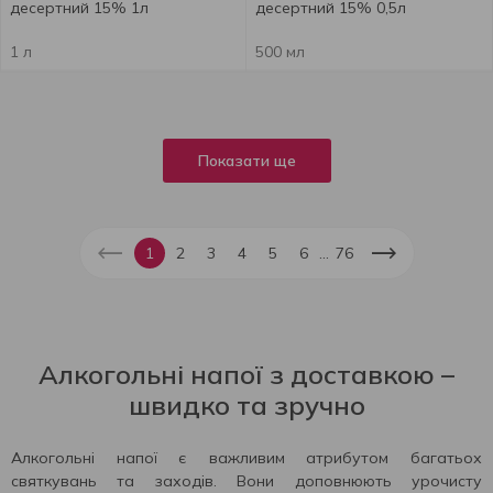
десертний 15% 1л
десертний 15% 0,5л
1 л
500 мл
Показати ще
...
1
2
3
4
5
6
76
Алкогольні напої з доставкою –
швидко та зручно
Алкогольні напої є важливим атрибутом багатьох
святкувань та заходів. Вони доповнюють урочисту