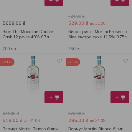
+
+
724.00
₴
5608.00
₴
529.00
₴
до 31.08
Віскі The Macallan Double
Вино ігристе Martini Prosecco
Cask 12 років 40% 0,7л
біле екстра сухе 11,5% 0,75л
700 мл
750 мл
-23 %
-23 %
+
+
671.00
₴
373.00
₴
519.00
₴
286.00
₴
до 31.08
до 31.08
Вермут Martini Bianco білий
Вермут Martini Bianco білий