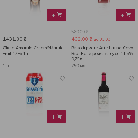
+
+
580.00
₴
1431.00
₴
462.00
₴
до 31.08
Лiкер Amarula Cream&Marula
Вино ігристе Arte Latino Cava
Fruit 17% 1л
Brut Rose рожеве сухе 11,5%
0,75л
1 л
750 мл
+
+