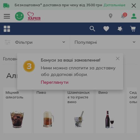
Безкоштовна* доставка при чеку від 3500 грн
Детальніше
1
Популярні
Фільтри
Головна
Алкоголь
Бонуси за ваші замовлення!
Ними можна сплатити за доставку
Алкоголь
або додаткові збори.
Переглянути
Міцний
Пиво
Шампанськ
Вино
Сидр
алкоголь
е та ігристе
слаб
вино
ольні