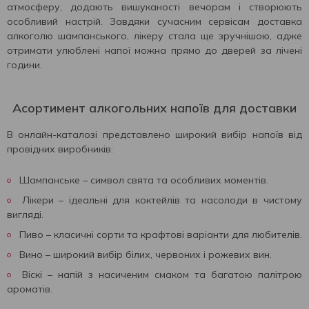
атмосферу, додають вишуканості вечорам і створюють
особливий настрій. Завдяки сучасним сервісам доставка
алкоголю шампанського, лікеру стала ще зручнішою, адже
отримати улюблені напої можна прямо до дверей за лічені
години.
Асортимент алкогольних напоїв для доставки
В онлайн-каталозі представлено широкий вибір напоїв від
провідних виробників:
Шампанське – символ свята та особливих моментів.
Лікери – ідеальні для коктейлів та насолоди в чистому
вигляді.
Пиво – класичні сорти та крафтові варіанти для любителів.
Вино – широкий вибір білих, червоних і рожевих вин.
Віскі – напій з насиченим смаком та багатою палітрою
ароматів.