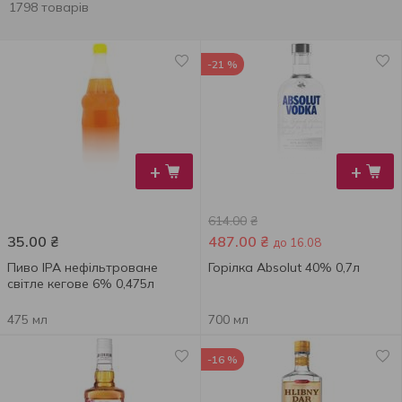
1798 товарів
-21 %
+
+
614.00
₴
35.00
₴
487.00
₴
до 16.08
Пиво IPA нефільтроване
Горілка Absolut 40% 0,7л
світле кегове 6% 0,475л
475 мл
700 мл
-16 %