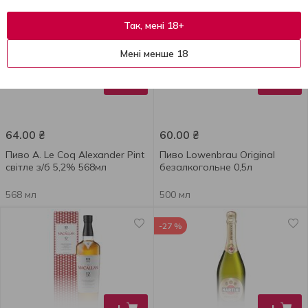
Так, мені 18+
Мені менше 18
+
+
64.00
₴
60.00
₴
Пиво A. Le Coq Alexander Pint
Пиво Lowenbrau Original
світле з/б 5,2% 568мл
безалкогольне 0,5л
568 мл
500 мл
-27 %