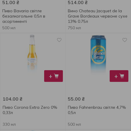
51.00
₴
514.00
₴
Пиво Bavaria світле
Вино Chateau Jacquet de la
безалкогольне 0,5л в
Grave Bordeaux червоне сухе
асортименті
13% 0.75л
500 мл
750 мл
+
+
104.00
₴
55.00
₴
Пиво Corona Extra Zero 0%
Пиво Fahnenbrau світле 4,7%
0,33л
0,5л
330 мл
500 мл