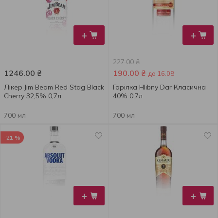
+
+
227.00
₴
1246.00
₴
190.00
₴
до 16.08
Лікер Jim Beam Red Stag Black
Горілка Hlibny Dar Класична
Cherry 32,5% 0,7л
40% 0,7л
700 мл
700 мл
-21 %
+
+