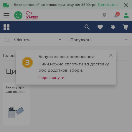
Безкоштовна* доставка при чеку від 3500 грн
Детальніше
1
Популярні
Фільтри
Головна
Цигарки, стіки, аксесуари
Бонуси за ваші замовлення!
Ними можна сплатити за доставку
Цигарки, стіки, аксесуари
або додаткові збори.
Переглянути
Аксесуари
для паління