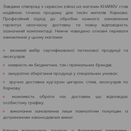
Завдяки співпраці з сервісом zakaz.ua магазин KHARKIV став
надійною точкою продажу для тисяч жителів Харкова.
Професійний підхід до обробки кожного замовлення
гарантує своєчасну доставку та повну відповідність
зазначеній комплектації. Нижче наведено основні переваги
замовлення у цьому магазині:
великий вибір сертифікованої тютюнової продукції та
аксесуарів;
наявність як бюджетних, так і преміальних брендів;
аккуратне зберігання продукції у спеціальних умовах;
зручна доставка кур’єром цигарок, стіків, аксесуарів по
Харкову;
можливість обрати час доставки, що відповідає
особистому графіку;
виконання замовлення лише повнолітнім покупцям, із
дотриманням законодавчих вимог.
Клієнти відзначають точність у формуванні замовлень,