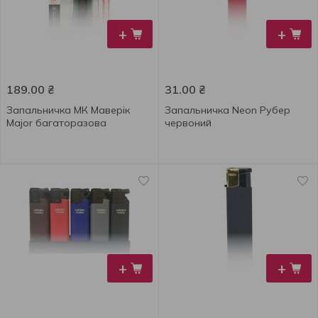
+
+
189.00
₴
31.00
₴
Запальничка МК Маверік
Запальничка Neon Рубер
Major багаторазова
червоний
+
+