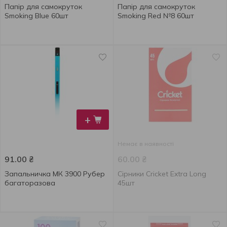
Папір для самокруток
Папір для самокруток
Smoking Blue 60шт
Smoking Red №8 60шт
+
Немає в наявності
91.00
₴
60.00
₴
Запальничка МК 3900 Рубер
Сірники Cricket Extra Long
багаторазова
45шт