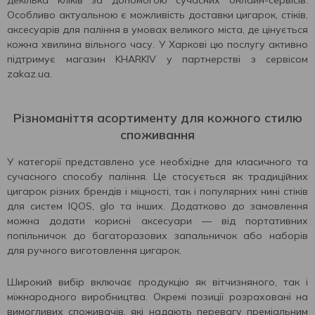
декілька кліків за допомогою сучасних онлайн-сервісів.
Особливо актуальною є можливість доставки цигарок, стіків,
аксесуарів для паління в умовах великого міста, де цінується
кожна хвилина вільного часу. У Харкові цю послугу активно
підтримує магазин KHARKIV у партнерстві з сервісом
zakaz.ua.
Різноманіття асортименту для кожного стилю
споживання
У категорії представлено усе необхідне для класичного та
сучасного способу паління. Це стосується як традиційних
цигарок різних брендів і міцності, так і популярних нині стіків
для систем IQOS, glo та інших. Додатково до замовлення
можна додати корисні аксесуари — від портативних
попільничок до багаторазових запальничок або наборів
для ручного виготовлення цигарок.
Широкий вибір включає продукцію як вітчизняного, так і
міжнародного виробництва. Окремі позиції розраховані на
вимогливих споживачів, які надають перевагу преміальним