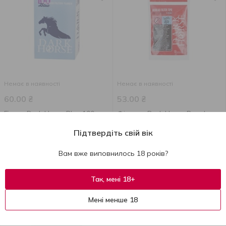
Немає в наявності
Немає в наявності
60.00
₴
53.00
₴
Гільзи Dark Horse Blue 100шт
Фільтри Dark Horse Regular
для самокруток 100шт
Підтвердіть свій вік
Вам вже виповнилось 18 років?
Так, мені 18+
Мені менше 18