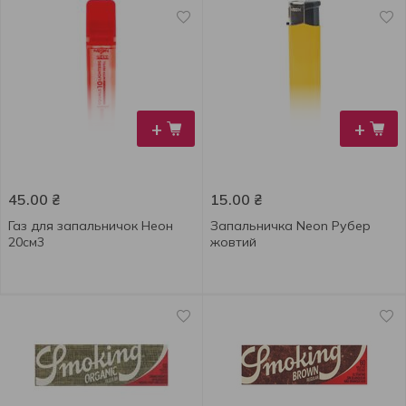
+
+
45.00
₴
15.00
₴
Газ для запальничок Неон
Запальничка Neon Рубер
20см3
жовтий