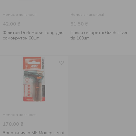
Немає в наявності
Немає в наявності
42.00
₴
81.50
₴
Фільтри Dark Horse Long для
Гільзи сигаретні Gizeh silver
самокруток 60шт
tip 100шт
Немає в наявності
178.00
₴
Запальничка МК Маверік міні