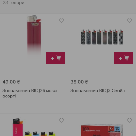
23 товари
+
+
49.00
₴
38.00
₴
Запальничка BIC J26 максі
Запальничка BIC J3 Смайл
асорті