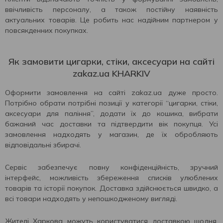
ввічливість персоналу, а також постійну наявність
актуальних товарів. Це робить нас надійним партнером у
повсякденних покупках.
Як замовити цигарки, стіки, аксесуари на сайті
zakaz.ua KHARKIV
Оформити замовлення на сайті zakaz.ua дуже просто.
Потрібно обрати потрібні позиції у категорії “цигарки, стіки,
аксесуари для паління”, додати їх до кошика, вибрати
бажаний час доставки та підтвердити вік покупця. Усі
замовлення надходять у магазин, де їх обробляють
відповідальні збирачі.
Сервіс забезпечує повну конфіденційність, зручний
інтерфейс, можливість збереження списків улюблених
товарів та історії покупок. Доставка здійснюється швидко, а
всі товари надходять у непошкодженому вигляді.
Жителі Харкова можуть користуватися доставкою щодня,