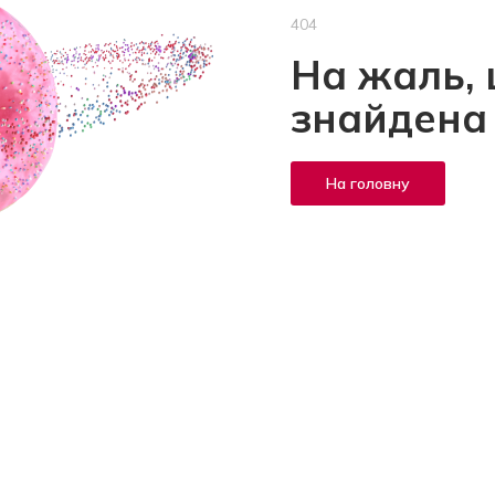
404
На жаль, 
знайдена
На головну